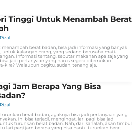
ri Tinggi Untuk Menambah Berat
ah
izal
k menambah berat badan, bisa jadi informasi yang banyak
a, untuk kalangan orang, yang sedang berusaha mati-
ngan. Informasi tentang, seputar makanan apa saja yang
a bisa jadi pertanyaan yang harus segera ditemukan
ra-kira? Walaupun begitu, sudah, tenang aja.
Pagi Jam Berapa Yang Bisa
Badan?
izal
a turunkan berat badan, agaknya bisa jadi pertanyaan yang
kan. Ini bisa terjadi, mengingat, lari pagi bisa jadi
ntuk turunkan berat badan. Nah, dari sanalah, akan timbul
tu lari pagi jam berapa yang bisa bantu turunkan berat