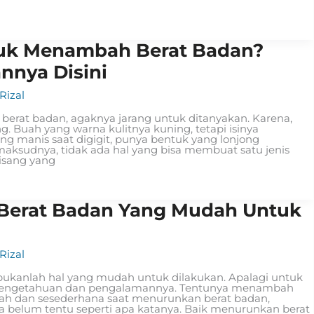
tuk Menambah Berat Badan?
nya Disini
izal
erat badan, agaknya jarang untuk ditanyakan. Karena,
g. Buah yang warna kulitnya kuning, tetapi isinya
ng manis saat digigit, punya bentuk yang lonjong
maksudnya, tidak ada hal yang bisa membuat satu jenis
pisang yang
Berat Badan Yang Mudah Untuk
izal
ukanlah hal yang mudah untuk dilakukan. Apalagi untuk
 pengetahuan dan pengalamannya. Tentunya menambah
dah dan sesederhana saat menurunkan berat badan,
a belum tentu seperti apa katanya. Baik menurunkan berat