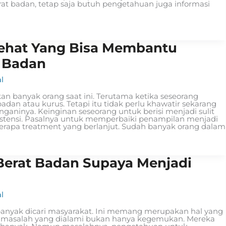
t badan, tetap saja butuh pengetahuan juga informasi
 Sehat Yang Bisa Membantu
 Badan
l
kan banyak orang saat ini. Terutama ketika seseorang
an atau kurus. Tetapi itu tidak perlu khawatir sekarang
ganinya. Keinginan seseorang untuk berisi menjadi sulit
sistensi. Pasalnya untuk memperbaiki penampilan menjadi
rapa treatment yang berlanjut. Sudah banyak orang dalam
erat Badan Supaya Menjadi
l
nyak dicari masyarakat. Ini memang merupakan hal yang
t, masalah yang dialami bukan hanya kegemukan. Mereka