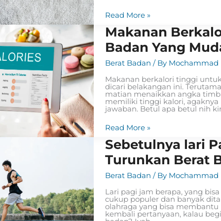
Read More »
Makanan
Makanan Berkalo
Berkalori
Tinggi
Badan Yang Mud
Untuk
Menambah
Berat Badan
/ By
Mochammad R
Berat
Badan
Makanan berkalori tinggi untu
Yang
dicari belakangan ini. Terutam
Mudah
matian menaikkan angka timba
memiliki tinggi kalori, agakny
jawaban. Betul apa betul nih ki
Read More »
Sebetulnya
Sebetulnya lari 
lari
Pagi
Turunkan Berat 
Jam
Berapa
Berat Badan
/ By
Mochammad R
Yang
Bisa
Lari pagi jam berapa, yang bis
Turunkan
cukup populer dan banyak ditanya
Berat
olahraga yang bisa membantu u
Badan?
kembali pertanyaan, kalau begi