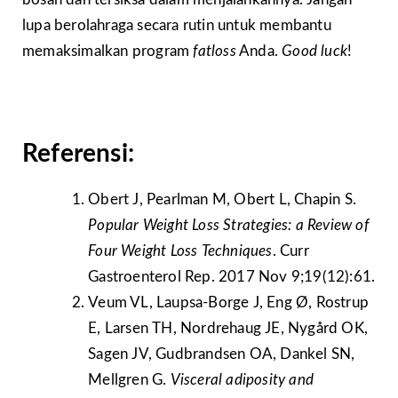
lupa berolahraga secara rutin untuk membantu
memaksimalkan program
fatloss
Anda.
Good luck
!
Referensi:
Obert J, Pearlman M, Obert L, Chapin S.
Popular Weight Loss Strategies: a Review of
Four Weight Loss Techniques
. Curr
Gastroenterol Rep. 2017 Nov 9;19(12):61.
Veum VL, Laupsa-Borge J, Eng Ø, Rostrup
E, Larsen TH, Nordrehaug JE, Nygård OK,
Sagen JV, Gudbrandsen OA, Dankel SN,
Mellgren G.
Visceral adiposity and