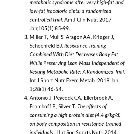
metabolic syndrome after very high-fat and
low-fat isocaloric diets: a randomized
controlled trial
. Am J Clin Nutr. 2017
Jan;105(1):85-99.
Miller T, Mull S, Aragon AA, Krieger J,
Schoenfeld BJ.
Resistance Training
Combined With Diet Decreases Body Fat
While Preserving Lean Mass Independent of
Resting Metabolic Rate: A Randomized Trial
.
Int J Sport Nutr Exerc Metab. 2018 Jan
1;28(1):46-54.
Antonio J, Peacock CA, Ellerbroek A,
Fromhoff B, Silver T.
The effects of
consuming a high protein diet (4.4 g/kg/d)
on body composition in resistance-trained
individuals
. J Int Soc Sports Nutr. 2014