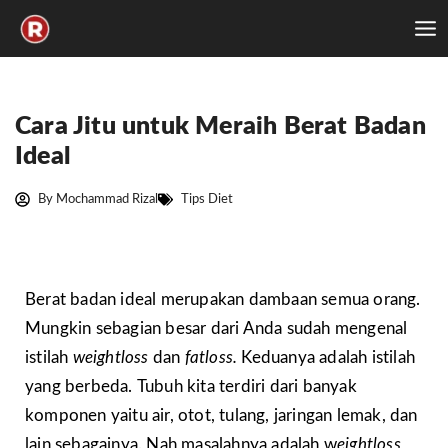
Skip
to
content
Cara Jitu untuk Meraih Berat Badan
Ideal
By
Mochammad Rizal
Tips Diet
Berat badan ideal merupakan dambaan semua orang.
Mungkin sebagian besar dari Anda sudah mengenal
istilah
weightloss
dan
fatloss.
Keduanya adalah istilah
yang berbeda. Tubuh kita terdiri dari banyak
komponen yaitu air, otot, tulang, jaringan lemak, dan
lain sebagainya. Nah masalahnya adalah w
eightloss