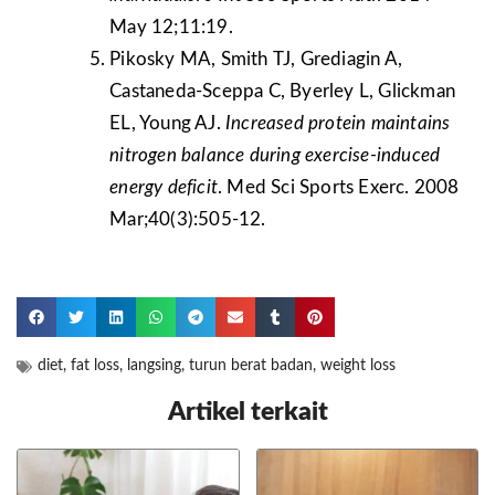
May 12;11:19.
Pikosky MA, Smith TJ, Grediagin A,
Castaneda-Sceppa C, Byerley L, Glickman
EL, Young AJ.
Increased protein maintains
nitrogen balance during exercise-induced
energy deficit
. Med Sci Sports Exerc. 2008
Mar;40(3):505-12.
diet
,
fat loss
,
langsing
,
turun berat badan
,
weight loss
Artikel terkait