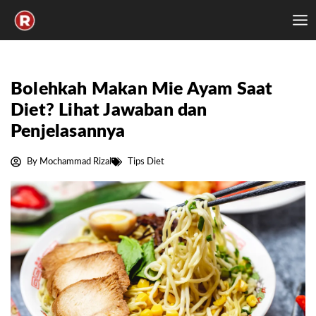
Skip
to
content
Bolehkah Makan Mie Ayam Saat
Diet? Lihat Jawaban dan
Penjelasannya
By
Mochammad Rizal
Tips Diet