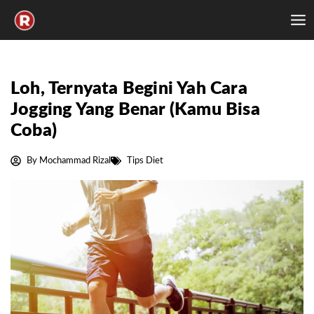
Skip
to
content
Loh, Ternyata Begini Yah Cara
Jogging Yang Benar (Kamu Bisa
Coba)
By
Mochammad Rizal
Tips Diet