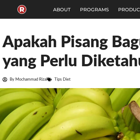
Skip
to
ABOUT
PROGRAMS
PRODUC
content
Apakah Pisang Bagu
yang Perlu Diketah
By
Mochammad Rizal
Tips Diet