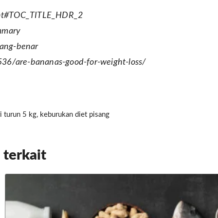
ight#TOC_TITLE_HDR_2
mmary
yang-benar
6/are-bananas-good-for-weight-loss/
i turun 5 kg
,
keburukan diet pisang
 terkait