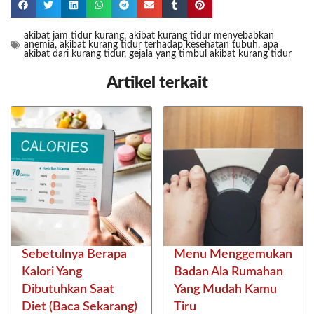
akibat jam tidur kurang
,
akibat kurang tidur menyebabkan
anemia
,
akibat kurang tidur terhadap kesehatan tubuh
,
apa
akibat dari kurang tidur
,
gejala yang timbul akibat kurang tidur
Artikel terkait
Sebetulnya Berapa
Menu Menggemukan
Kalori Yang
Badan Ala Rumahan
Dibutuhkan Saat
Yang Mudah Kamu
Diet (Baca Sekarang)
Tiru