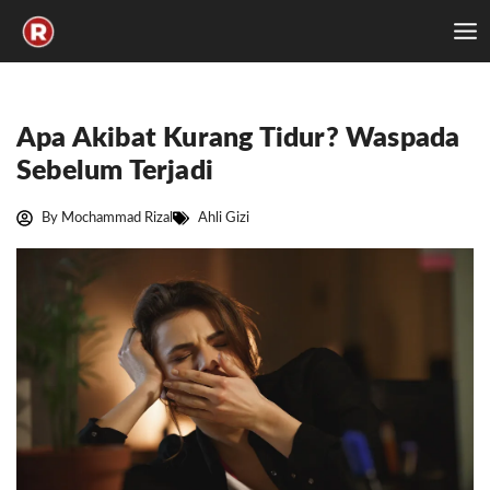
Skip
to
content
Apa Akibat Kurang Tidur? Waspada
Sebelum Terjadi
By
Mochammad Rizal
Ahli Gizi