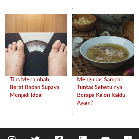
Tips Menambah
Mengupas Sampai
Berat Badan Supaya
Tuntas Sebetulnya
Menjadi Ideal
Berapa Kalori Kaldu
Ayam?