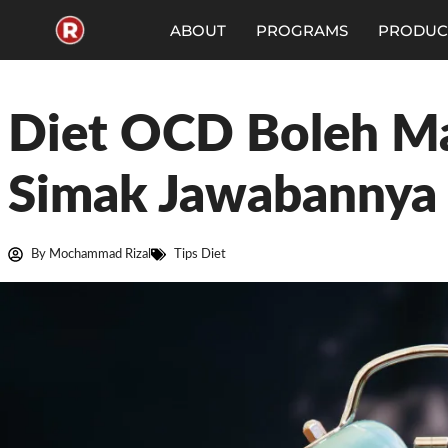
Skip
to
ABOUT
PROGRAMS
PRODUC
content
Diet OCD Boleh Ma
Simak Jawabannya 
By
Mochammad Rizal
Tips Diet