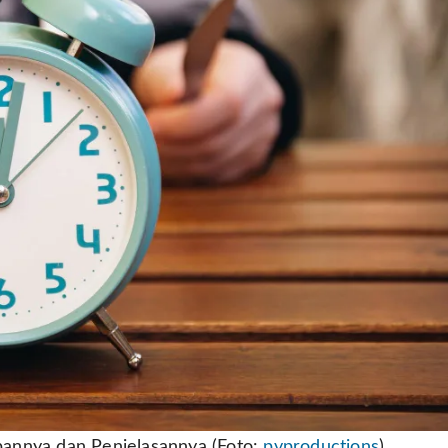
annya dan Penjelasannya (Foto:
pvproductions
)