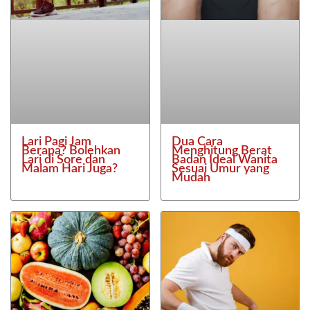
Lari Pagi Jam
Dua Cara
Berapa? Bolehkan
Menghitung Berat
Lari di Sore dan
Badan Ideal Wanita
Malam Hari Juga?
Sesuai Umur yang
Mudah