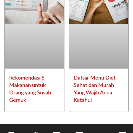
Rekomendasi 5
Daftar Menu Diet
Makanan untuk
Sehat dan Murah
Orang yang Susah
Yang Wajib Anda
Gemuk
Ketahui