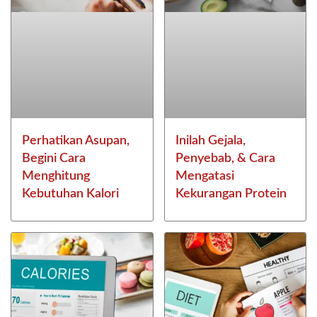
Perhatikan Asupan,
Inilah Gejala,
Begini Cara
Penyebab, & Cara
Menghitung
Mengatasi
Kebutuhan Kalori
Kekurangan Protein