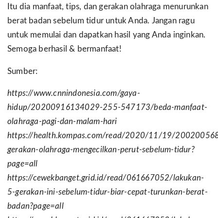
Itu dia manfaat, tips, dan gerakan olahraga menurunkan
berat badan sebelum tidur untuk Anda. Jangan ragu
untuk memulai dan dapatkan hasil yang Anda inginkan.
Semoga berhasil & bermanfaat!
Sumber:
https://www.cnnindonesia.com/gaya-
hidup/20200916134029-255-547173/beda-manfaat-
olahraga-pagi-dan-malam-hari
https://health.kompas.com/read/2020/11/19/20020056
gerakan-olahraga-mengecilkan-perut-sebelum-tidur?
page=all
https://cewekbanget.grid.id/read/061667052/lakukan-
5-gerakan-ini-sebelum-tidur-biar-cepat-turunkan-berat-
badan?page=all