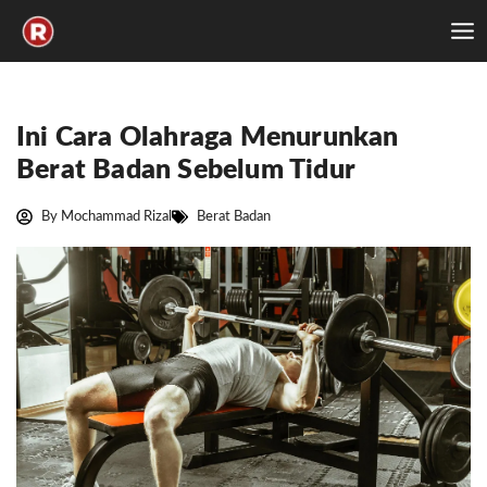
Skip
to
content
Ini Cara Olahraga Menurunkan
Berat Badan Sebelum Tidur
By
Mochammad Rizal
Berat Badan