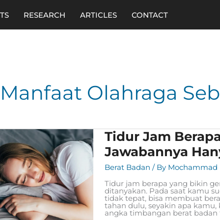
TS
RESEARCH
ARTICLES
CONTACT
Manfaat Olahraga Seb
Tidur
Tidur Jam Berap
Jam
Berapa
Jawabannya Hany
Yang
Bikin
Berat Badan
/ By
Mochammad R
Gemuk?
Temukan
Tidur jam berapa yang bikin g
Jawabannya
ditanyakan. Pada saat kamu su
Hanya
tidak tepat, bisa membuat ber
Disini
tahan dulu, seyakin apa kamu,
angka timbangan berat badan 