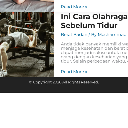
Read More »
Ini
Ini Cara Olahra
Cara
Olahraga
Sebelum Tidur
Menurunkan
Berat
Berat Badan
/ By
Mochammad R
Badan
Sebelum
Anda tidak banyak memiliki wakt
Tidur
menjaga kesehatan dan berat 
dapat menjadi solusi untuk me
orang dengan keseharian yang
tidur. Selain perbedaan waktu,
Read More »
© Copyright 2026 All Rights Reserved.