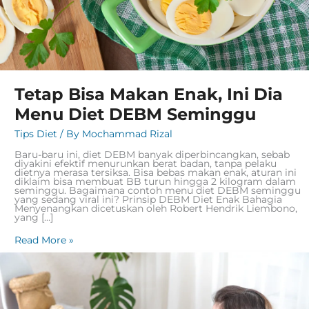
Tetap Bisa Makan Enak, Ini Dia
Menu Diet DEBM Seminggu
Tips Diet
/ By
Mochammad Rizal
Baru-baru ini, diet DEBM banyak diperbincangkan, sebab
diyakini efektif menurunkan berat badan, tanpa pelaku
dietnya merasa tersiksa. Bisa bebas makan enak, aturan ini
diklaim bisa membuat BB turun hingga 2 kilogram dalam
seminggu. Bagaimana contoh menu diet DEBM seminggu
yang sedang viral ini? Prinsip DEBM Diet Enak Bahagia
Menyenangkan dicetuskan oleh Robert Hendrik Liembono,
yang […]
Read More »
3
Cara
Tepat
Mengatur
Waktu
Makan