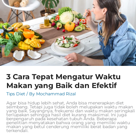
yang
Baik
dan
Efektif
3 Cara Tepat Mengatur Waktu
Makan yang Baik dan Efektif
Tips Diet
/ By
Mochammad Rizal
Agar bisa hidup lebih sehat, Anda bisa menerapkan diet
seimbang. Tetapi juga tidak boleh melupakan waktu makan
yang baik. Sayangnya, frekuensi dan waktu makan seringkali
terlupakan sehingga hasil diet kurang maksimal. Ini juga
berpengaruh pada kesehatan tubuh Anda. Beberapa
penelitian menyatakan bahwa orang yang memiliki waktu
makan yang betul cenderung memiliki berat badan yang
terkendali.