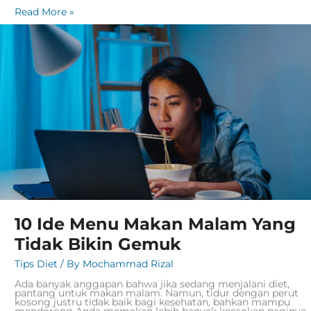
Read More »
10
Ide
Menu
Makan
Malam
Yang
Tidak
Bikin
Gemuk
10 Ide Menu Makan Malam Yang
Tidak Bikin Gemuk
Tips Diet
/ By
Mochammad Rizal
Ada banyak anggapan bahwa jika sedang menjalani diet,
pantang untuk makan malam. Namun, tidur dengan perut
kosong justru tidak baik bagi kesehatan, bahkan mampu