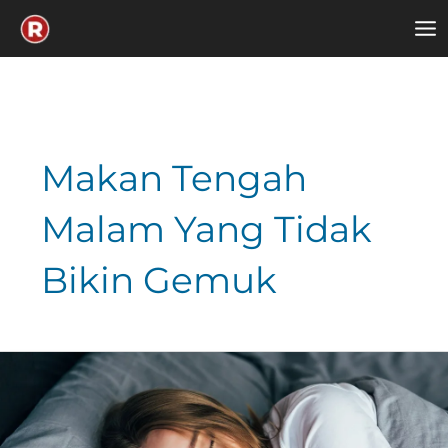
Skip
to
content
Makan Tengah
Malam Yang Tidak
Bikin Gemuk
Tidur
Jam
Berapa
Yang
Bikin
Gemuk?
Temukan