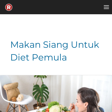
Skip
to
content
Makan Siang Untuk
Diet Pemula
5
Jenis
Menu
Makan
Siang
untuk
Diet
yang
Sehat
dan
Enak