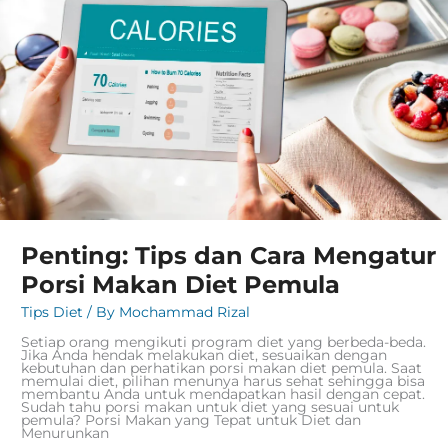
Mengatur
Porsi
Makan
Diet
Pemula
Penting: Tips dan Cara Mengatur
Porsi Makan Diet Pemula
Tips Diet
/ By
Mochammad Rizal
Setiap orang mengikuti program diet yang berbeda-beda.
Jika Anda hendak melakukan diet, sesuaikan dengan
kebutuhan dan perhatikan porsi makan diet pemula. Saat
memulai diet, pilihan menunya harus sehat sehingga bisa
membantu Anda untuk mendapatkan hasil dengan cepat.
Sudah tahu porsi makan untuk diet yang sesuai untuk
pemula? Porsi Makan yang Tepat untuk Diet dan
Menurunkan