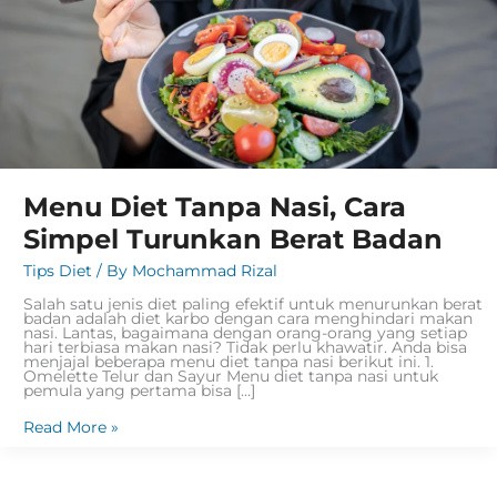
Menu Diet Tanpa Nasi, Cara
Simpel Turunkan Berat Badan
Tips Diet
/ By
Mochammad Rizal
Salah satu jenis diet paling efektif untuk menurunkan berat
badan adalah diet karbo dengan cara menghindari makan
nasi. Lantas, bagaimana dengan orang-orang yang setiap
hari terbiasa makan nasi? Tidak perlu khawatir. Anda bisa
menjajal beberapa menu diet tanpa nasi berikut ini. 1.
Omelette Telur dan Sayur Menu diet tanpa nasi untuk
pemula yang pertama bisa […]
Read More »