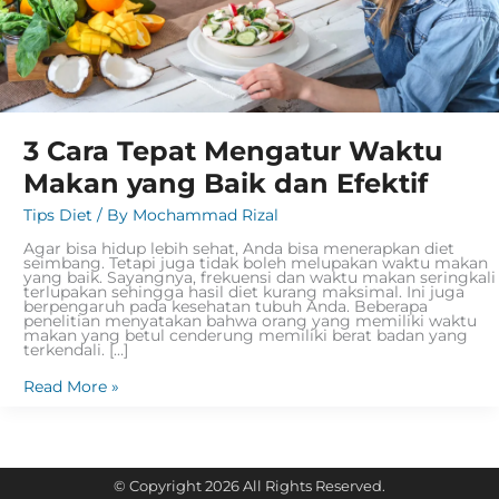
3 Cara Tepat Mengatur Waktu
Makan yang Baik dan Efektif
Tips Diet
/ By
Mochammad Rizal
Agar bisa hidup lebih sehat, Anda bisa menerapkan diet
seimbang. Tetapi juga tidak boleh melupakan waktu makan
yang baik. Sayangnya, frekuensi dan waktu makan seringkali
terlupakan sehingga hasil diet kurang maksimal. Ini juga
berpengaruh pada kesehatan tubuh Anda. Beberapa
penelitian menyatakan bahwa orang yang memiliki waktu
makan yang betul cenderung memiliki berat badan yang
terkendali. […]
Read More »
© Copyright 2026 All Rights Reserved.