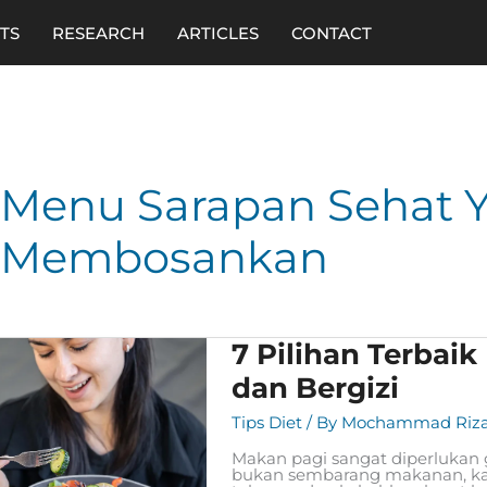
TS
RESEARCH
ARTICLES
CONTACT
Menu Sarapan Sehat Y
Membosankan
7
7 Pilihan Terbai
Pilihan
Terbaik
dan Bergizi
Menu
Sarapan
Tips Diet
/ By
Mochammad Riza
Pagi
yang
Makan pagi sangat diperlukan g
Sehat
bukan sembarang makanan, kare
dan