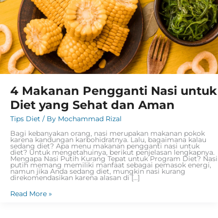
4 Makanan Pengganti Nasi untuk
Diet yang Sehat dan Aman
Tips Diet
/ By
Mochammad Rizal
Bagi kebanyakan orang, nasi merupakan makanan pokok
karena kandungan karbohidratnya. Lalu, bagaimana kalau
sedang diet? Apa menu makanan pengganti nasi untuk
diet? Untuk mengetahuinya, berikut penjelasan lengkapnya.
Mengapa Nasi Putih Kurang Tepat untuk Program Diet? Nasi
putih memang memiliki manfaat sebagai pemasok energi,
namun jika Anda sedang diet, mungkin nasi kurang
direkomendasikan karena alasan di […]
Read More »