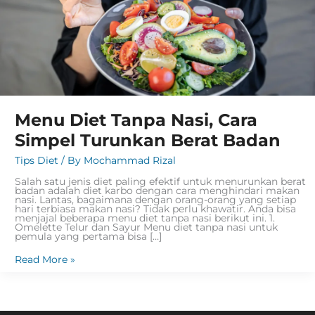
Menu Diet Tanpa Nasi, Cara
Simpel Turunkan Berat Badan
Tips Diet
/ By
Mochammad Rizal
Salah satu jenis diet paling efektif untuk menurunkan berat
badan adalah diet karbo dengan cara menghindari makan
nasi. Lantas, bagaimana dengan orang-orang yang setiap
hari terbiasa makan nasi? Tidak perlu khawatir. Anda bisa
menjajal beberapa menu diet tanpa nasi berikut ini. 1.
Omelette Telur dan Sayur Menu diet tanpa nasi untuk
pemula yang pertama bisa […]
Read More »