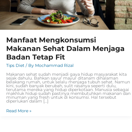
Manfaat Mengkonsumsi
Makanan Sehat Dalam Menjaga
Badan Tetap Fit
Tips Diet
/ By
Mochammad Rizal
Makanan sehat sudah menjadi gaya hidup masyarakat kita
sejak dahulu. Bahkan sayur mayur ditanam dihalaman
belakang rumah, untuk selalu menjaga tubuh sehat. Namun
kini, sudah banyak berubah, sulit rasanya seperti dulu,
terutama mereka yang hidup diperkotaan. Manusia sebagai
makhluk hidup sudah pastinya membutuhkan makanan dan
minuman yang fresh untuk di konsumsi. Hal tersebut
diperlukan dalam […]
Read More »