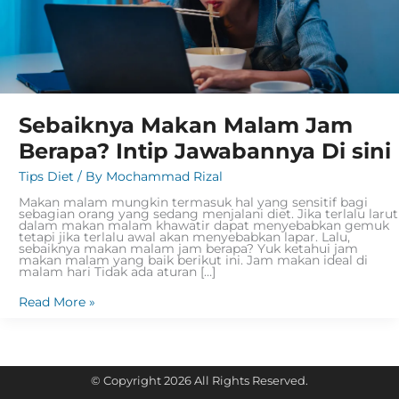
Sebaiknya Makan Malam Jam
Berapa? Intip Jawabannya Di sini
Tips Diet
/ By
Mochammad Rizal
Makan malam mungkin termasuk hal yang sensitif bagi
sebagian orang yang sedang menjalani diet. Jika terlalu larut
dalam makan malam khawatir dapat menyebabkan gemuk
tetapi jika terlalu awal akan menyebabkan lapar. Lalu,
sebaiknya makan malam jam berapa? Yuk ketahui jam
makan malam yang baik berikut ini. Jam makan ideal di
malam hari Tidak ada aturan […]
Read More »
© Copyright 2026 All Rights Reserved.