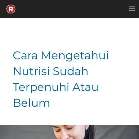
Skip
to
content
Cara Mengetahui
Nutrisi Sudah
Terpenuhi Atau
Belum
Ketahui
Nutrisi
yang
Dibutuhkan