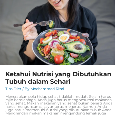
Tubuh
dalam
Sehari
Ketahui Nutrisi yang Dibutuhkan
Tubuh dalam Sehari
Tips Diet
/ By
Mochammad Rizal
Menerapkan pola hidup sehat tidaklah mudah. Selain harus
rajin berolahraga, Anda juga harus mengonsumsi makanan
yang sehat. Makan makanan yang sehat bukan berarti Anda
harus mengonsumsi sayur terus menerus. Namun, Anda
juga harus memenuhi nutrisi yang dibutuhkan tubuh Anda.
Menghindari makan makanan mengandung lemak juga