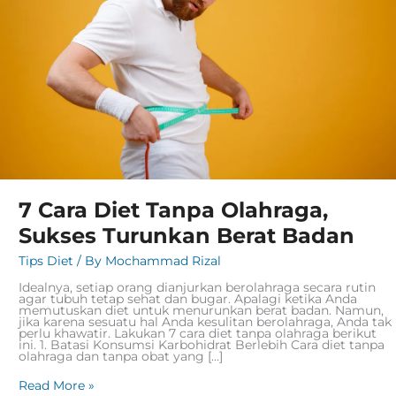
Berat
Badan
7 Cara Diet Tanpa Olahraga,
Sukses Turunkan Berat Badan
Tips Diet
/ By
Mochammad Rizal
Idealnya, setiap orang dianjurkan berolahraga secara rutin
agar tubuh tetap sehat dan bugar. Apalagi ketika Anda
memutuskan diet untuk menurunkan berat badan. Namun,
jika karena sesuatu hal Anda kesulitan berolahraga, Anda tak
perlu khawatir. Lakukan 7 cara diet tanpa olahraga berikut
ini. 1. Batasi Konsumsi Karbohidrat Berlebih Cara diet tanpa
olahraga dan tanpa obat yang […]
Read More »