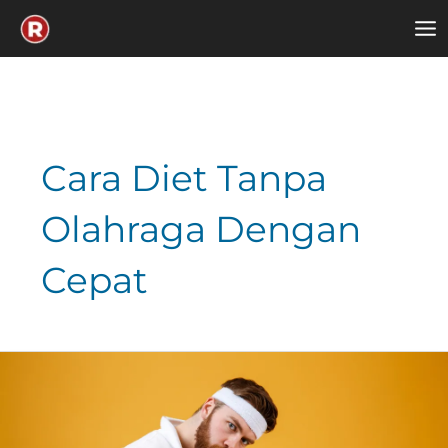
Skip
to
content
Cara Diet Tanpa
Olahraga Dengan
Cepat
7
Cara
Diet
Tanpa
Olahraga,
Sukses
Turunkan