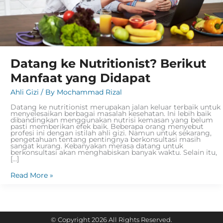
Datang ke Nutritionist? Berikut
Manfaat yang Didapat
Ahli Gizi
/ By
Mochammad Rizal
Datang ke nutritionist merupakan jalan keluar terbaik untuk
menyelesaikan berbagai masalah kesehatan. Ini lebih baik
dibandingkan menggunakan nutrisi kemasan yang belum
pasti memberikan efek baik. Beberapa orang menyebut
profesi ini dengan istilah ahli gizi. Namun untuk sekarang,
pengetahuan tentang pentingnya berkonsultasi masih
sangat kurang. Kebanyakan merasa datang untuk
berkonsultasi akan menghabiskan banyak waktu. Selain itu,
[…]
Read More »
© Copyright 2026 All Rights Reserved.