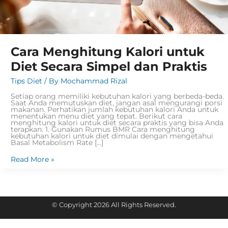
Cara Menghitung Kalori untuk
Diet Secara Simpel dan Praktis
Tips Diet
/ By
Mochammad Rizal
Setiap orang memiliki kebutuhan kalori yang berbeda-beda.
Saat Anda memutuskan diet, jangan asal mengurangi porsi
makanan. Perhatikan jumlah kebutuhan kalori Anda untuk
menentukan menu diet yang tepat. Berikut cara
menghitung kalori untuk diet secara praktis yang bisa Anda
terapkan. 1. Gunakan Rumus BMR Cara menghitung
kebutuhan kalori untuk diet dimulai dengan mengetahui
Basal Metabolism Rate […]
Read More »
© Copyright 2026 All Rights Reserved.