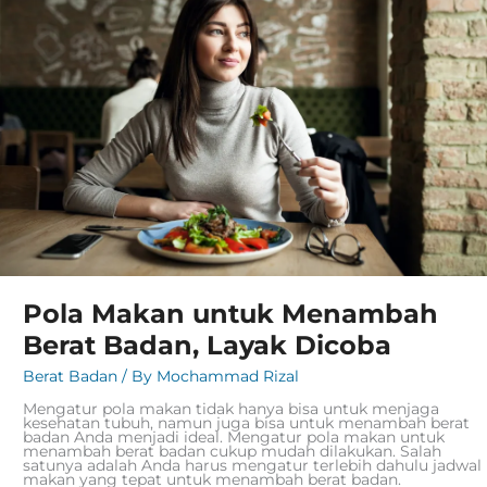
Berat
Badan,
Layak
Dicoba
Pola Makan untuk Menambah
Berat Badan, Layak Dicoba
Berat Badan
/ By
Mochammad Rizal
Mengatur pola makan tidak hanya bisa untuk menjaga
kesehatan tubuh, namun juga bisa untuk menambah berat
badan Anda menjadi ideal. Mengatur pola makan untuk
menambah berat badan cukup mudah dilakukan. Salah
satunya adalah Anda harus mengatur terlebih dahulu jadwal
makan yang tepat untuk menambah berat badan.