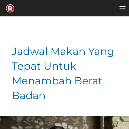
Skip
to
content
Jadwal Makan Yang
Tepat Untuk
Menambah Berat
Badan
Pola
Makan
untuk
Menambah