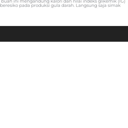
 buah ini mengandung kalori dan nilai indeks glikemik (IG)
 beresiko pada produksi gula darah. Langsung saja simak