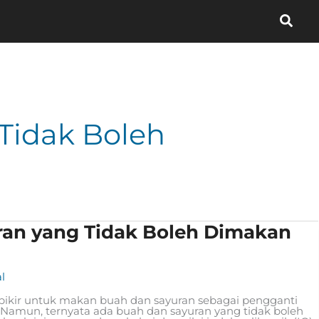
Sear
Tidak Boleh
ran yang Tidak Boleh Dimakan
l
erpikir untuk makan buah dan sayuran sebagai pengganti
Namun, ternyata ada buah dan sayuran yang tidak boleh