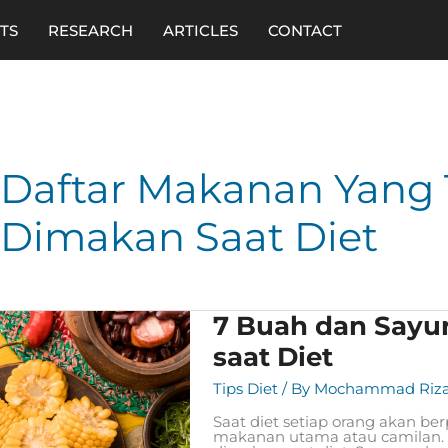
TS
RESEARCH
ARTICLES
CONTACT
Daftar Makanan Yang 
Dimakan Saat Diet
7
7 Buah dan Sayu
Buah
dan
saat Diet
Sayuran
yang
Tips Diet
/ By
Mochammad Riza
Tidak
Boleh
Saat diet setiap orang akan b
Dimakan
makanan utama atau camilan. 
saat