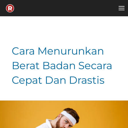
Skip
to
content
Cara Menurunkan
Berat Badan Secara
Cepat Dan Drastis
7
Cara
Menurunkan
Berat
Badan
Tanpa
Diet